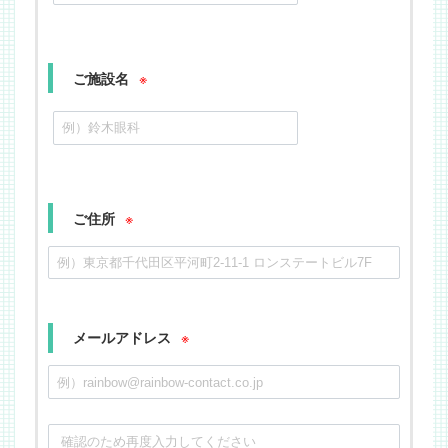
※
ご施設名
※
ご住所
※
メールアドレス